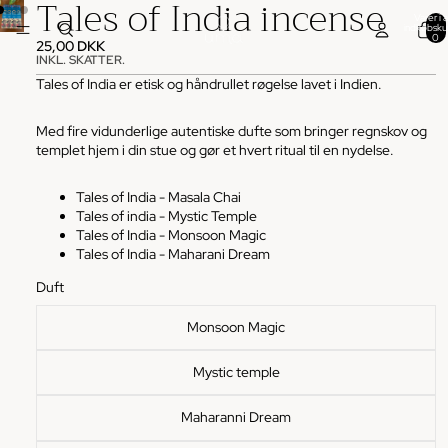
Tales of India incense
Varer i al
indkøbsku
0
25,00 DKK
INKL. SKATTER.
Tales of India er etisk og håndrullet røgelse lavet i Indien.
Med fire vidunderlige autentiske dufte som bringer regnskov og
templet hjem i din stue og gør et hvert ritual til en nydelse.
Tales of India - Masala Chai
Tales of india - Mystic Temple
Tales of India - Monsoon Magic
Tales of India - Maharani Dream
Duft
Monsoon Magic
Mystic temple
Maharanni Dream